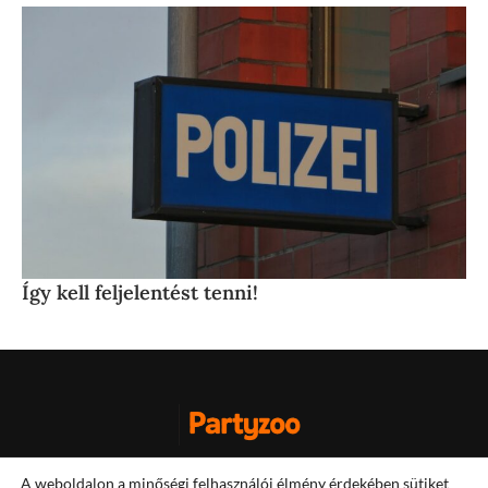
Így kell feljelentést tenni!
Impresszum
A weboldalon a minőségi felhasználói élmény érdekében sütiket