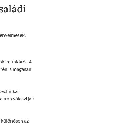
saládi
kényelmesek,
öki munkáról. A
rén is magasan
technikai
yakran választják
 különösen az