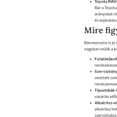
Toyota RAV
Bár a Toyot
arányokat mu
és évjáratán
Mire fig
Bármennyire is jó 
nagyban múlik a k
Futásteljes
rendszeresen
Szervizkön
vezetett sze
rendszeresen
Típushibák 
vásárlás elő
Alkatrész‑el
alkatrész he
szervizhálóz