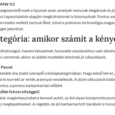
 BMW X3
egmensből ezek a típusok azok, amelyek nemcsak elegánsak és jól 
ú tapasztalatok alapján megbízhatónak is bizonyulnak. Fontos a
ervizelés mellett tartsuk őket, mivel a prémium technológia maga
éget jelenthet.
egória: amikor számít a kény
hatóságot, hanem kényelmet, hosszabb utazásokhoz való alkalm
 szeretnél, akkor az alábbi modellek lehetnek jó választások.
 Passat
zedek óta stabil szereplő a középkategóriában. Nagy belső térrel, j
l és korrekt ár-érték aránnyal rendelkezik. A dízel változatok kül
ontos a pontos karbantartási előélet.
sőbb felszereltséggel)
 akár magánhasználatra keresel autót, az A4 olyan kompromisszum
 meglepetéseket. A régebbi, de jól karbantartott darabok is hoss
.