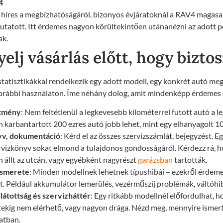
4
a híres a megbízhatóságáról, bizonyos évjáratoknál a RAV4 maga
tatott. Itt érdemes nagyon körültekintően utánanézni az adott 
ak.
yelj vásárlás előtt, hogy bizto
statisztikákkal rendelkezik egy adott modell, egy konkrét autó m
orábbi használaton. Íme néhány dolog, amit mindenképp érdemes e
ítmény
: Nem feltétlenül a legkevesebb kilométerrel futott autó a l
 karbantartott 200 ezres autó jobb lehet, mint egy elhanyagolt 10
yv, dokumentáció
: Kérd el az összes szervizszámlát, bejegyzést. 
rvizkönyv sokat elmond a tulajdonos gondosságáról. Kérdezz rá, h
 állt az utcán, vagy egyébként nagyrészt
garázsban
tartották.
ismerete
: Minden modellnek lehetnek típushibái – ezekről érdem
tt. Például akkumulátor lemerülés, vezérműszíj problémák, váltóhi
látottság és szervizháttér
: Egy ritkább modellnél előfordulhat, 
tekig nem elérhető, vagy nagyon drága. Nézd meg, mennyire ismert
atban.