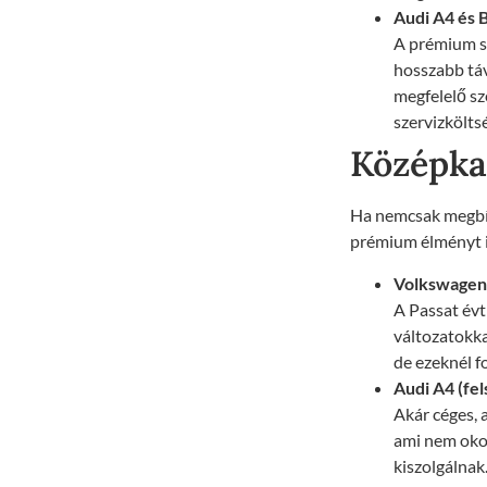
Audi A4 és
A prémium sz
hosszabb táv
megfelelő sz
szervizkölts
Középkat
Ha nemcsak megbíz
prémium élményt is
Volkswagen
A Passat évti
változatokka
de ezeknél f
Audi A4 (fel
Akár céges,
ami nem okoz
kiszolgálnak