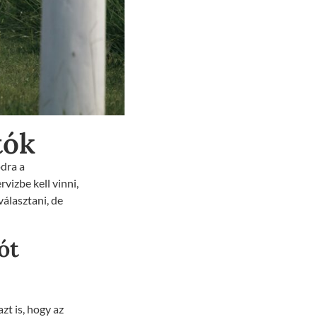
tók
odra a
vizbe kell vinni,
választani, de
ót
zt is, hogy az