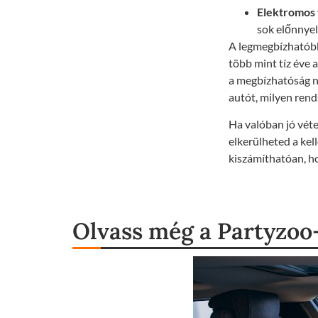
Elektromos 
sok előnnyel
A legmegbízhatóbb 
több mint tíz éve 
a megbízhatóság n
autót, milyen rend
Ha valóban jó vétel
elkerülheted a kel
kiszámíthatóan, ho
Olvass még a Partyzoo