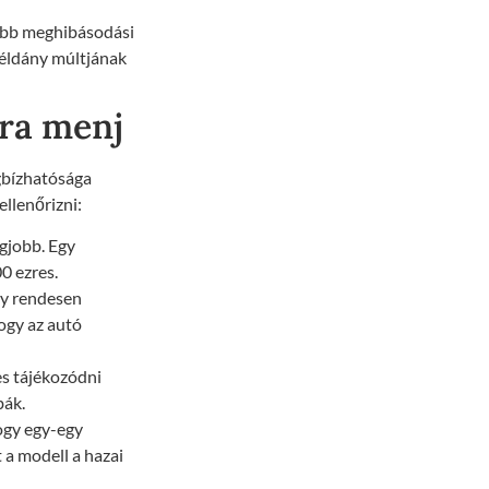
sabb meghibásodási
példány múltjának
sra menj
egbízhatósága
llenőrizni:
egjobb. Egy
0 ezres.
Egy rendesen
ogy az autó
es tájékozódni
bák.
hogy egy-egy
 a modell a hazai