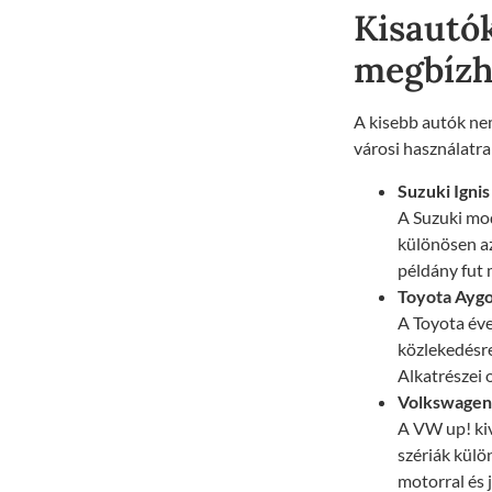
Kisautók
megbízh
A kisebb autók nem
városi használatra
Suzuki Ignis
A Suzuki mod
különösen a
példány fut 
Toyota Ayg
A Toyota éve
közlekedésre
Alkatrészei o
Volkswagen
A VW up! kiv
szériák külö
motorral és 