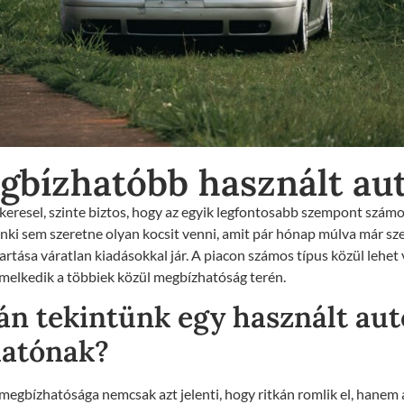
bízhatóbb használt au
keresel, szinte biztos, hogy az egyik legfontosabb szempont szám
ki sem szeretne olyan kocsit venni, amit pár hónap múlva már szer
rtása váratlan kiadásokkal jár. A piacon számos típus közül lehet 
melkedik a többiek közül megbízhatóság terén.
án tekintünk egy használt aut
atónak?
megbízhatósága nemcsak azt jelenti, hogy ritkán romlik el, hanem a