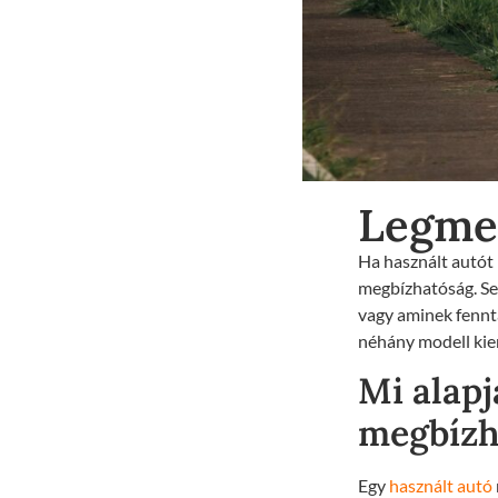
Legmeg
Ha használt autót 
megbízhatóság. Sen
vagy aminek fennta
néhány modell kie
Mi alapj
megbízh
Egy
használt autó