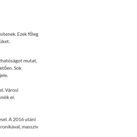
sítenek. Ezek főleg
üket.
ízhatóságot mutat,
etően. Sok
ele.
l. Városi
mlik el.
esel. A 2016 utáni
tronikával, masszív