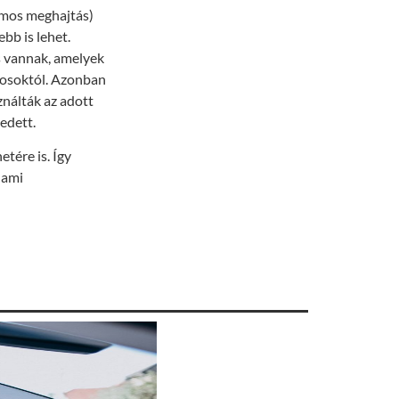
omos meghajtás)
bb is lehet.
s vannak, amelyek
onosoktól. Azonban
nálták az adott
edett.
etére is. Így
 ami