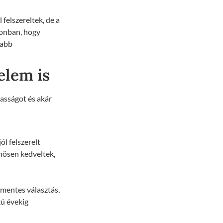
felszereltek, de a
zonban, hogy
sabb
elem is
asságot és akár
ól felszerelt
önösen kedveltek,
mentes választás,
zú évekig