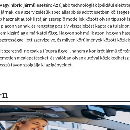
vagy hibrid jármű esetén
: Az újabb technológiák (például elektr
 járnak, de a szervizelésük speciálisabb és adott esetben költségese
használt autók listáján szereplő modellek között olyan típusok i
a piacon vannak, és rengeteg pozitív visszajelzést kaptak a tulajd
em kizárólag a márkától függ. Nagyon sok múlik azon, hogyan hasz
szerességgel lett szervizelve, és milyen körülmények között közlek
t szeretnél, ne csak a típusra figyelj, hanem a konkrét jármű történ
lemetlen meglepetéseket, és valóban olyan autóval közlekedhetsz,
sszú távon szolgálja ki az igényeidet.
-n