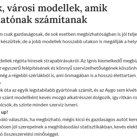
, városi modellek, amik
atónak számítanak
 csak gazdaságosak, de sok esetben megbízhatóságban is jól telje
 készültek, de a jobb modellek hosszabb utakon is megállják a hely
ellek régóta híresek strapabírásukról. Az Ignis kiemelkedő megb
z egyszerű felépítésének és könnyű szervizelhetőségének köszönh
még a régebbi szériákból is, ami önmagában is a hosszú élettartam j
o
k óta az egyik legstabilabb gyártónak számít, és az Aygo sem kivéte
 szánt modellként kevés mozgó alkatrésszel dolgozik, így ritkán ro
lcsók, és szinte minden szerviz ismeri.
 up!
áló választás, ha megbízható, mégis kicsi és gazdaságos autót ker
nösen jól szerepelnek a meghibásodási statisztikákban, kevés elek
jó összeszerelési minőséggel.