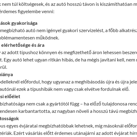
k nem túl költségesek, és az autó hosszú távon is kiszámíthatóan 
érdemes figyelembe venni:
ások gyakorisága
megbízható autó nem igényel gyakori szervizelést, a főbb alkatré
roblémamentesen működnek.
 elérhetősége és ára
 az adott típushoz könnyen és megfizethető áron lehessen beszer
t. Egy autó lehet ugyan ritkán hibás, de ha mégis javítani kell, nem
rül.
hiánya
elleknél előfordul, hogy ugyanaz a meghibásodás újra és újra jele
utónál ezek a típushibák nem vagy csak elvétve fordulnak elő.
si előélet
ízhatósága nem csak a gyártótól függ – ha előző tulajdonosa ren
 rendesen karbantartotta, az nagyban növeli a hosszú távú megbízh
átosságok
pus egyes évjáratai megbízhatóbbak lehetnek, míg másoknál előfo
ériák. Ezért vásárlás előtt érdemes utánajárni az adott évjárat hí