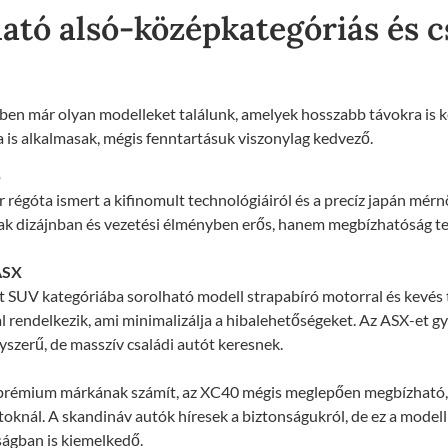
tó alsó-középkategóriás és c
en már olyan modelleket találunk, amelyek hosszabb távokra is 
a is alkalmasak, mégis fenntartásuk viszonylag kedvező.
5
régóta ismert a kifinomult technológiáiról és a precíz japán mérn
k dizájnban és vezetési élményben erős, hanem megbízhatóság te
ASX
 SUV kategóriába sorolható modell strapabíró motorral és kevés 
l rendelkezik, ami minimalizálja a hibalehetőségeket. Az ASX-et g
gyszerű, de masszív családi autót keresnek.
 prémium márkának számít, az XC40 mégis meglepően megbízható,
toknál. A skandináv autók híresek a biztonságukról, de ez a modell
ágban is kiemelkedő.