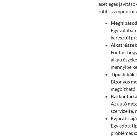
esetleges javításo
több szempontot 
Meghibásod
Egy valóban 
keresztül p
Alkatrészek
Fontos, hogy
alkatrészeke
mennyibe ke
Típushibák 
Bizonyos mod
megbízható a
Karbantartá
Az autó megb
szervizelte,
Évjárati saj
Egy adott tí
problémás sz