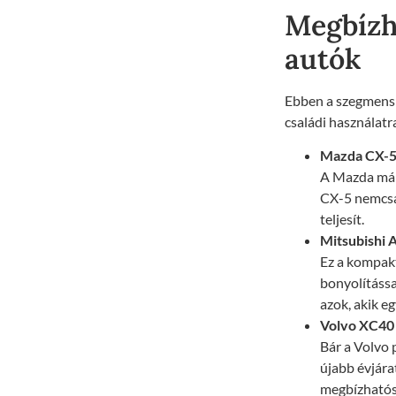
Megbízha
autók
Ebben a szegmensb
családi használatr
Mazda CX-
A Mazda már 
CX-5 nemcsa
teljesít.
Mitsubishi 
Ez a kompakt
bonyolítássa
azok, akik e
Volvo XC40
Bár a Volvo
újabb évjára
megbízhatós