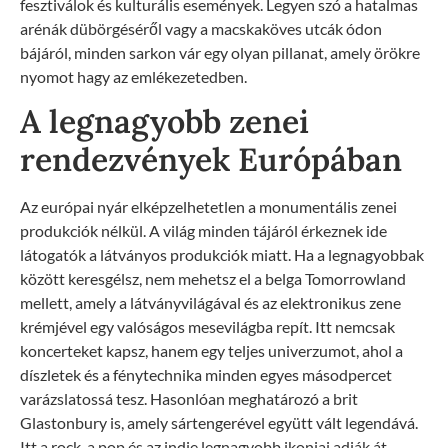
fesztiválok és kulturális események. Legyen szó a hatalmas
arénák dübörgéséről vagy a macskaköves utcák ódon
bájáról, minden sarkon vár egy olyan pillanat, amely örökre
nyomot hagy az emlékezetedben.
A legnagyobb zenei
rendezvények Európában
Az európai nyár elképzelhetetlen a monumentális zenei
produkciók nélkül. A világ minden tájáról érkeznek ide
látogatók a látványos produkciók miatt. Ha a legnagyobbak
között keresgélsz, nem mehetsz el a belga Tomorrowland
mellett, amely a látványvilágával és az elektronikus zene
krémjével egy valóságos mesevilágba repít. Itt nemcsak
koncerteket kapsz, hanem egy teljes univerzumot, ahol a
díszletek és a fénytechnika minden egyes másodpercet
varázslatossá tesz. Hasonlóan meghatározó a brit
Glastonbury is, amely sártengerével együtt vált legendává.
Itt a rock, a pop és az indie legnagyobb ikonjai adják át