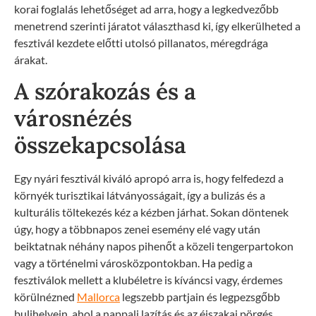
korai foglalás lehetőséget ad arra, hogy a legkedvezőbb
menetrend szerinti járatot választhasd ki, így elkerülheted a
fesztivál kezdete előtti utolsó pillanatos, méregdrága
árakat.
A szórakozás és a
városnézés
összekapcsolása
Egy nyári fesztivál kiváló apropó arra is, hogy felfedezd a
környék turisztikai látványosságait, így a bulizás és a
kulturális töltekezés kéz a kézben járhat. Sokan döntenek
úgy, hogy a többnapos zenei esemény elé vagy után
beiktatnak néhány napos pihenőt a közeli tengerpartokon
vagy a történelmi városközpontokban. Ha pedig a
fesztiválok mellett a klubéletre is kíváncsi vagy, érdemes
körülnézned
Mallorca
legszebb partjain és legpezsgőbb
bulihelyein, ahol a nappali lazítás és az éjszakai pörgés