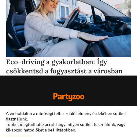
Eco-driving a gyakorlatban: Így
F
csökkentsd a fogyasztást a városban
i
Impresszum
A weboldalon a minőségi felhasználói élmény érdekében sütiket
használunk.
Általános Szerződési Feltételek
Többet megtudhatsz arról, hogy milyen sütiket használunk, vagy
kikapcsolhatod őket a
beállításokban
.
© 2026 Partyzoo. Minden jog fenntartva.