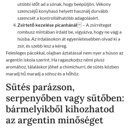
utóbbi időt ad a sónak, hogy beépüljön. Vékony
szemcséjű konyhasó helyett használj durvább
szemcsét a kontrollálhatóbb adagolásért.
Zsírtető kezelése picanhánál
– A zsírréteget
rombusz mintában irdald be, vigyázva, hogy ne vágj a
húsba. Az irdalásokon át egyenletesebben olvad ki a
zsír, és szebb lesz a kéreg.
Felesleges pácokkal, olajban áztatással nem nyer a húson az
argentin iskola szerint. Ha ragaszkodsz némi plusz
aromához, tálaláskor jöhet a chimichurri, de sütés közben
maradj hű maradj a sóhoz és a hőhöz.
Sütés parázson,
serpenyőben vagy sütőben:
bármelyikből kihozhatod
az argentin minőséget