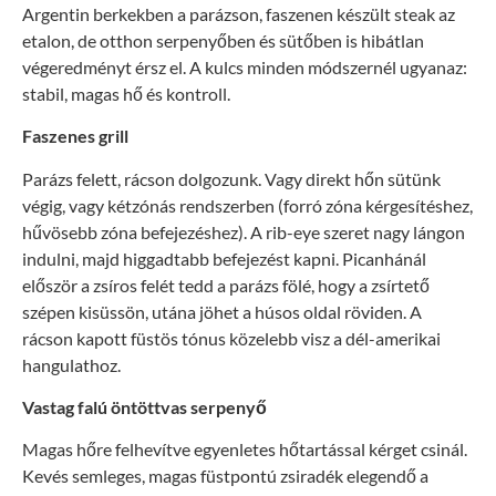
Argentin berkekben a parázson, faszenen készült steak az
etalon, de otthon serpenyőben és sütőben is hibátlan
végeredményt érsz el. A kulcs minden módszernél ugyanaz:
stabil, magas hő és kontroll.
Faszenes grill
Parázs felett, rácson dolgozunk. Vagy direkt hőn sütünk
végig, vagy kétzónás rendszerben (forró zóna kérgesítéshez,
hűvösebb zóna befejezéshez). A rib-eye szeret nagy lángon
indulni, majd higgadtabb befejezést kapni. Picanhánál
először a zsíros felét tedd a parázs fölé, hogy a zsírtető
szépen kisüssön, utána jöhet a húsos oldal röviden. A
rácson kapott füstös tónus közelebb visz a dél-amerikai
hangulathoz.
Vastag falú öntöttvas serpenyő
Magas hőre felhevítve egyenletes hőtartással kérget csinál.
Kevés semleges, magas füstpontú zsiradék elegendő a