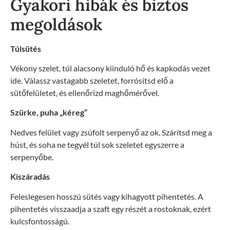
Gyakori hibák és biztos
megoldások
Túlsütés
Vékony szelet, túl alacsony kiinduló hő és kapkodás vezet
ide. Válassz vastagabb szeletet, forrósítsd elő a
sütőfelületet, és ellenőrizd maghőmérővel.
Szürke, puha „kéreg”
Nedves felület vagy zsúfolt serpenyő az ok. Szárítsd meg a
húst, és soha ne tegyél túl sok szeletet egyszerre a
serpenyőbe.
Kiszáradás
Feleslegesen hosszú sütés vagy kihagyott pihentetés. A
pihentetés visszaadja a szaft egy részét a rostoknak, ezért
kulcsfontosságú.