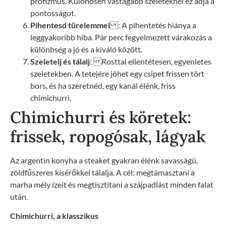
profizmus. Különösen vastagabb szeleteknél ez adja a
pontosságot.
Pihentesd türelemmel
: A pihentetés hiánya a
leggyakoribb hiba. Pár perc fegyelmezett várakozás a
különbség a jó és a kiváló között.
Szeletelj és tálalj
: Rosttal ellentétesen, egyenletes
szeletekben. A tetejére jöhet egy csipet frissen tört
bors, és ha szeretnéd, egy kanál élénk, friss
chimichurri.
Chimichurri és köretek:
frissek, ropogósak, lágyak
Az argentin konyha a steaket gyakran élénk savasságú,
zöldfűszeres kísérőkkel tálalja. A cél: megtámasztani a
marha mély ízeit és megtisztítani a szájpadlást minden falat
után.
Chimichurri, a klasszikus