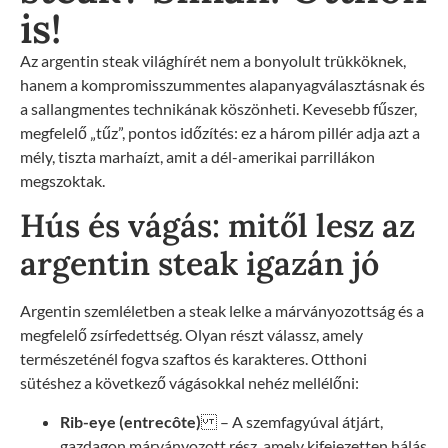
is!
Az argentin steak világhírét nem a bonyolult trükköknek,
hanem a kompromisszummentes alapanyagválasztásnak és
a sallangmentes technikának köszönheti. Kevesebb fűszer,
megfelelő „tűz”, pontos időzítés: ez a három pillér adja azt a
mély, tiszta marhaízt, amit a dél-amerikai parrillákon
megszoktak.
Hús és vágás: mitől lesz az
argentin steak igazán jó
Argentin szemléletben a steak lelke a márványozottság és a
megfelelő zsírfedettség. Olyan részt válassz, amely
természeténél fogva szaftos és karakteres. Otthoni
sütéshez a következő vágásokkal nehéz mellélőni:
Rib-eye (entrecôte)
– A szemfagyúval átjárt,
gazdagon márványozott rész, amely kifejezetten hálás