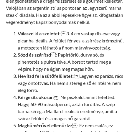
elengedhetetlen a drága felszerelés és a gourmet kelléktár.
Valójában az argentin stílus pontosan az „egyszerű marha
steak” diadala. Ha az alábbi lépésekre figyelsz, kifogástalan
végeredményt kapsz bonyodalmak nélkül.
Válaszd ki a szeletet
: 3-4 cm vastag rib-eye vagy
picanha ideális. A felület fényes, a zsírrész krémszínű,
a metszeten látható a finom márványozottság.
Sózd és szárítsd
: Papírtörlő, durva só, és
pihentetés a pultra téve. A borsot tartsd meg a
végére, hogy ne égjen meg magas hőn.
Hevítsd fel a sütőfelületet:
Legyen ez parázs, rács
vagy öntöttvas. Ha nem sistereg első érintésre, nem
elég forró.
Kérgesíts okosan
: Ne piszkáld, amint letetted.
Hagyj 60-90 másodpercet, aztán fordítás. A szép
barna kéreg a Maillard-reakció eredménye, amit a
száraz felület és a magas hő garantál.
Maghőmérővel ellenőrizz
: Ez nem csalás, ez