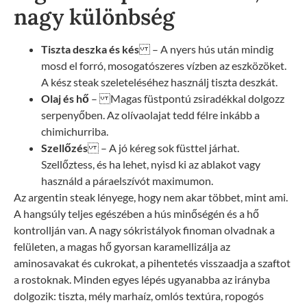
nagy különbség
Tiszta deszka és kés
– A nyers hús után mindig
mosd el forró, mosogatószeres vízben az eszközöket.
A kész steak szeleteléséhez használj tiszta deszkát.
Olaj és hő
– Magas füstpontú zsiradékkal dolgozz
serpenyőben. Az olívaolajat tedd félre inkább a
chimichurriba.
Szellőzés
– A jó kéreg sok füsttel járhat.
Szellőztess, és ha lehet, nyisd ki az ablakot vagy
használd a páraelszívót maximumon.
Az argentin steak lényege, hogy nem akar többet, mint ami.
A hangsúly teljes egészében a hús minőségén és a hő
kontrollján van. A nagy sókristályok finoman olvadnak a
felületen, a magas hő gyorsan karamellizálja az
aminosavakat és cukrokat, a pihentetés visszaadja a szaftot
a rostoknak. Minden egyes lépés ugyanabba az irányba
dolgozik: tiszta, mély marhaíz, omlós textúra, ropogós