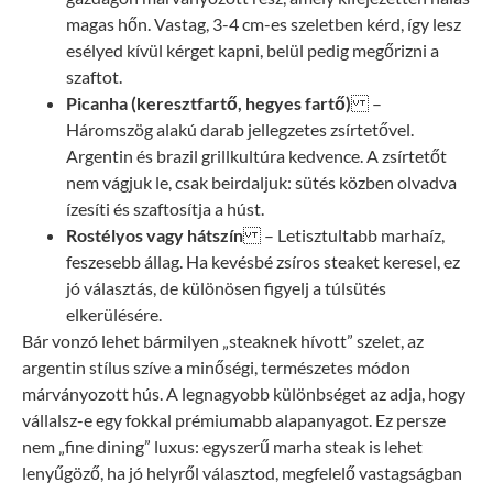
magas hőn. Vastag, 3-4 cm-es szeletben kérd, így lesz
esélyed kívül kérget kapni, belül pedig megőrizni a
szaftot.
Picanha (keresztfartő, hegyes fartő)
–
Háromszög alakú darab jellegzetes zsírtetővel.
Argentin és brazil grillkultúra kedvence. A zsírtetőt
nem vágjuk le, csak beirdaljuk: sütés közben olvadva
ízesíti és szaftosítja a húst.
Rostélyos vagy hátszín
– Letisztultabb marhaíz,
feszesebb állag. Ha kevésbé zsíros steaket keresel, ez
jó választás, de különösen figyelj a túlsütés
elkerülésére.
Bár vonzó lehet bármilyen „steaknek hívott” szelet, az
argentin stílus szíve a minőségi, természetes módon
márványozott hús. A legnagyobb különbséget az adja, hogy
vállalsz-e egy fokkal prémiumabb alapanyagot. Ez persze
nem „fine dining” luxus: egyszerű marha steak is lehet
lenyűgöző, ha jó helyről választod, megfelelő vastagságban