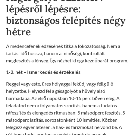
lépésről lépésre:
biztonságos felépítés négy
hétre
A medencefenék edzésének titka a fokozatosság. Nem a
tartási idő hossza, hanem a minőségi, kontrollált
megfeszítés a lényeg. Így nézhet ki egy kezdőbarát program.
1-2. hét – Ismerkedés és érzékelés
Reggel vagy este, üres hólyaggal feküdj vagy félig ülő
helyzetbe. Helyezd fel a gésagolyót a hüvely alsó
harmadába. Az első napokban 10-15 perc bőven elég. A
feladatod nem a folyamatos szorítás, hanem a tudatos
ráfeszítés és elengedés ritmusban: 5 másodperc feszítés, 5
másodperc lazítás, sorozatonként 10 ismétlés. Közben
lélegezz egyenletesen, a has- és farizmokat ne vond be. A
cél, hogy tudd, pontosan melyik izmok dolgoznak.