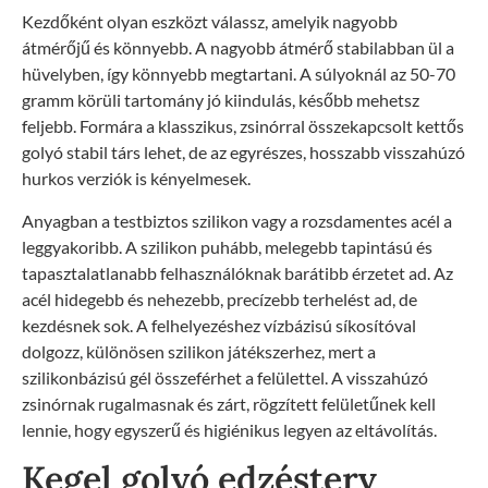
Kezdőként olyan eszközt válassz, amelyik nagyobb
átmérőjű és könnyebb. A nagyobb átmérő stabilabban ül a
hüvelyben, így könnyebb megtartani. A súlyoknál az 50-70
gramm körüli tartomány jó kiindulás, később mehetsz
feljebb. Formára a klasszikus, zsinórral összekapcsolt kettős
golyó stabil társ lehet, de az egyrészes, hosszabb visszahúzó
hurkos verziók is kényelmesek.
Anyagban a testbiztos szilikon vagy a rozsdamentes acél a
leggyakoribb. A szilikon puhább, melegebb tapintású és
tapasztalatlanabb felhasználóknak barátibb érzetet ad. Az
acél hidegebb és nehezebb, precízebb terhelést ad, de
kezdésnek sok. A felhelyezéshez vízbázisú síkosítóval
dolgozz, különösen szilikon játékszerhez, mert a
szilikonbázisú gél összeférhet a felülettel. A visszahúzó
zsinórnak rugalmasnak és zárt, rögzített felületűnek kell
lennie, hogy egyszerű és higiénikus legyen az eltávolítás.
Kegel golyó edzésterv