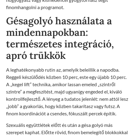
finomhangolni a programot.
Gésagolyó használata a
mindennapokban:
természetes integráció,
apró trükkök
A leghatékonyabb rutin az, amelyik beleillik a napodba.
Reggeli készülődés közben 10 perc, este egy újabb 10 perc.
A „kegel lift” technika, amikor lassan emeled „szintről
szintre” a megfeszítést, majd ugyanígy engeded el, kiváló
kontrollfejlesztő. A lényeg a tudatos jelenlét: nem attól lesz
„jobb” a gyakorlás, hogy közben takarítasz vagy futsz. A
finom koordinációt a csendes, fókuszált percek építik.
Szexuális együttlétek előtt és után a gésa golyó más
szerepet kaphat. Előtte rövid, finom bemelegítő blokkokkal