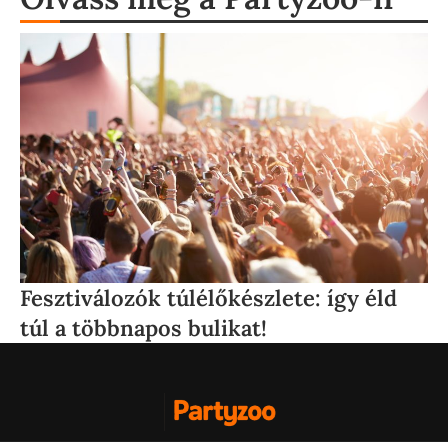
Fesztiválozók túlélőkészlete: így éld
E
túl a többnapos bulikat!
c