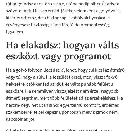
ráhangolódsz a testérzetekre, utána pedig pihenőt adsz a
szöveteknek. Ha szeretnéd, játékos elemként a golyóval is
kísérletezhetsz, de a biztonsági szabályok ilyenkor is
érvényesek: tisztaság, síkosítás, fájdalommentesség,
figyelem.
Ha elakadsz: hogyan válts
eszközt vagy programot
Ha a golyó folyton „lecsúszik”, lehet, hogy túl kicsi az átmérő
vagy túl nagy a súly. Ha feszülést érzel, menj vissza fekvő
helyzetre, csökkentsd az időt, és válts puhább felületű
eszközre. Ha semmilyen visszajelzést nem érzel, nagyobb
átmérő segíthet, mert több felületet ad az érzékeléshez. Ha
három-négy hét után sincs egyértelmű komfort, érdemes
szakemberrel feltérképezni, pontosan melyik izmok nem
kapcsolnak jól.
A haladás nem mindig lineáris. Akadnak napok, amikor