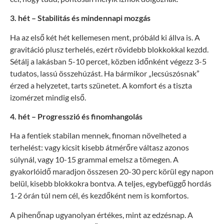
3. hét – Stabilitás és mindennapi mozgás
Ha az első két hét kellemesen ment, próbáld ki állva is. A
gravitáció plusz terhelés, ezért rövidebb blokkokkal kezdd.
Sétálj a lakásban 5-10 percet, közben időnként végezz 3-5
tudatos, lassú összehúzást. Ha bármikor „lecsúszósnak”
érzed a helyzetet, tarts szünetet. A komfort és a tiszta
izomérzet mindig első.
4. hét – Progresszió és finomhangolás
Ha a fentiek stabilan mennek, finoman növelheted a
terhelést: vagy kicsit kisebb átmérőre váltasz azonos
súlynál, vagy 10-15 grammal emelsz a tömegen. A
gyakorlóidő maradjon összesen 20-30 perc körül egy napon
belül, kisebb blokkokra bontva. A teljes, egybefüggő hordás
1-2 órán túl nem cél, és kezdőként nem is komfortos.
A pihenőnap ugyanolyan értékes, mint az edzésnap. A