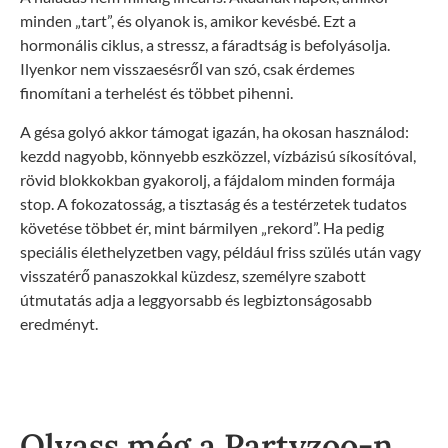
minden „tart”, és olyanok is, amikor kevésbé. Ezt a
hormonális ciklus, a stressz, a fáradtság is befolyásolja.
Ilyenkor nem visszaesésről van szó, csak érdemes
finomítani a terhelést és többet pihenni.
A gésa golyó akkor támogat igazán, ha okosan használod:
kezdd nagyobb, könnyebb eszközzel, vízbázisú síkosítóval,
rövid blokkokban gyakorolj, a fájdalom minden formája
stop. A fokozatosság, a tisztaság és a testérzetek tudatos
követése többet ér, mint bármilyen „rekord”. Ha pedig
speciális élethelyzetben vagy, például friss szülés után vagy
visszatérő panaszokkal küzdesz, személyre szabott
útmutatás adja a leggyorsabb és legbiztonságosabb
eredményt.
Olvass még a Partyzoo-n