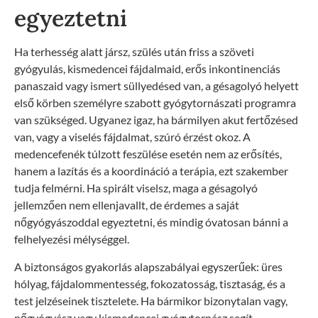
egyeztetni
Ha terhesség alatt jársz, szülés után friss a szöveti
gyógyulás, kismedencei fájdalmaid, erős inkontinenciás
panaszaid vagy ismert süllyedésed van, a gésagolyó helyett
első körben személyre szabott gyógytornászati programra
van szükséged. Ugyanez igaz, ha bármilyen akut fertőzésed
van, vagy a viselés fájdalmat, szúró érzést okoz. A
medencefenék túlzott feszülése esetén nem az erősítés,
hanem a lazítás és a koordináció a terápia, ezt szakember
tudja felmérni. Ha spirált viselsz, maga a gésagolyó
jellemzően nem ellenjavallt, de érdemes a saját
nőgyógyászoddal egyeztetni, és mindig óvatosan bánni a
felhelyezési mélységgel.
A biztonságos gyakorlás alapszabályai egyszerűek: üres
hólyag, fájdalommentesség, fokozatosság, tisztaság, és a
test jelzéseinek tisztelete. Ha bármikor bizonytalan vagy,
nőgyógyász vagy kismedencei gyógytornász segít