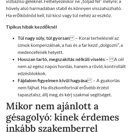
vízbázisú géleknél. Felhelyezéskor ne „toljad fel” mélyre; a
hüvely alsó harmadában stabil és könnyen visszahúzható.
Ha erőlködnöd kell, túl kicsi vagy túl nehéz az eszköz.
Tipikus hibák kezdőknél
Túl nagy súly, túl gyorsan
– Korai terhelésnél az
izmok kompenzálnak, a has és a far kezd „dolgozni”, a
medencefenék helyett.
Hosszan tartó, megszakítás nélküli viselés –
A cél
nem az egész napos hordás, hanem a rövid, kontrollált
edzésblokkok.
Fájdalom figyelmen kívül hagyása
– A gyakorlás
nem fájhat. Ha diszkomfortnál erősebb érzést
tapasztalsz, állj meg, és kérj szakmai segítséget.
Mikor nem ajánlott a
gésagolyó: kinek érdemes
inkább szakemberrel