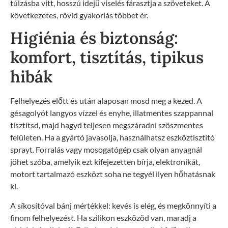
túlzásba vitt, hosszú idejű viselés fárasztja a szöveteket. A
következetes, rövid gyakorlás többet ér.
Higiénia és biztonság:
komfort, tisztítás, tipikus
hibák
Felhelyezés előtt és után alaposan mosd meg a kezed. A
gésagolyót langyos vízzel és enyhe, illatmentes szappannal
tisztítsd, majd hagyd teljesen megszáradni szöszmentes
felületen. Ha a gyártó javasolja, használhatsz eszköztisztító
sprayt. Forralás vagy mosogatógép csak olyan anyagnál
jöhet szóba, amelyik ezt kifejezetten bírja, elektronikát,
motort tartalmazó eszközt soha ne tegyél ilyen hőhatásnak
ki.
A síkosítóval bánj mértékkel: kevés is elég, és megkönnyíti a
finom felhelyezést. Ha szilikon eszközöd van, maradj a