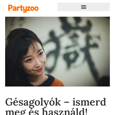
Gésagolyók – ismerd
meg és használd!