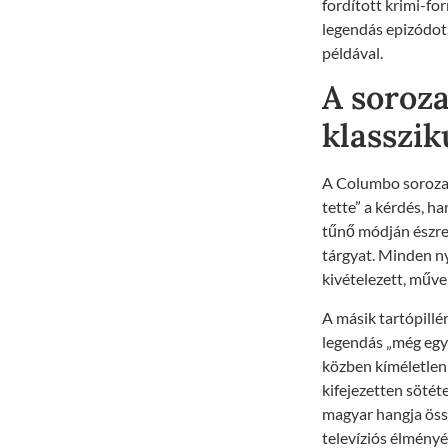
fordított krimi-fo
legendás epizódot
példával.
A soroza
klasszik
A Columbo sorozat
tette” a kérdés, h
tűnő módján észre
tárgyat. Minden ny
kivételezett, műve
A másik tartópillér
legendás „még egy 
közben kíméletlen l
kifejezetten sötét
magyar hangja össz
televíziós élményé