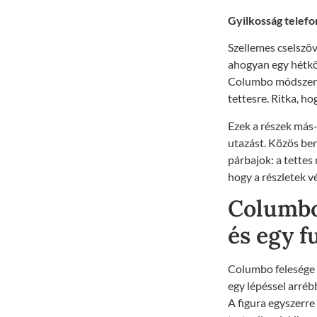
Gyilkosság telefo
Szellemes cselszöv
ahogyan egy hétköz
Columbo módszerese
tettesre. Ritka, h
Ezek a részek más-
utazást. Közös ben
párbajok: a tettes
hogy a részletek v
Columbo
és egy f
Columbo felesége 
egy lépéssel arrébb
A figura egyszerre