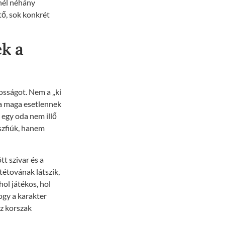
znél néhány
tő, sok konkrét
ek a
osságot. Nem a „ki
 a maga esetlennek
 egy oda nem illő
szfiúk, hanem
tt szivar és a
tétovának látszik,
hol játékos, hol
ogy a karakter
sz korszak