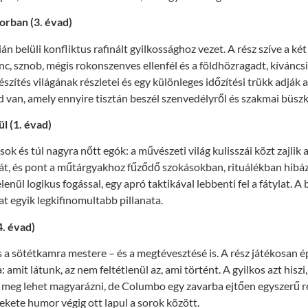
orban (3. évad)
n belüli konfliktus rafinált gyilkossághoz vezet. A rész szíve a ké
nc, sznob, mégis rokonszenves ellenfél és a földhözragadt, kíváncsi
szítés világának részletei és egy különleges időzítési trükk adják 
 van, amely ennyire tisztán beszél szenvedélyről és szakmai büszk
l (1. évad)
ok és túl nagyra nőtt egók: a művészeti világ kulisszái közt zajlik a
át, és pont a műtárgyakhoz fűződő szokásokban, rituálékban hibá
enül logikus fogással, egy apró taktikával lebbenti fel a fátylat. A 
at egyik legkifinomultabb pillanata.
4. évad)
 a sötétkamra mestere – és a megtévesztésé is. A rész játékosan ép
 amit látunk, az nem feltétlenül az, ami történt. A gyilkos azt hisz
t meg lehet magyarázni, de Columbo egy zavarba ejtően egyszerű r
fekete humor végig ott lapul a sorok között.