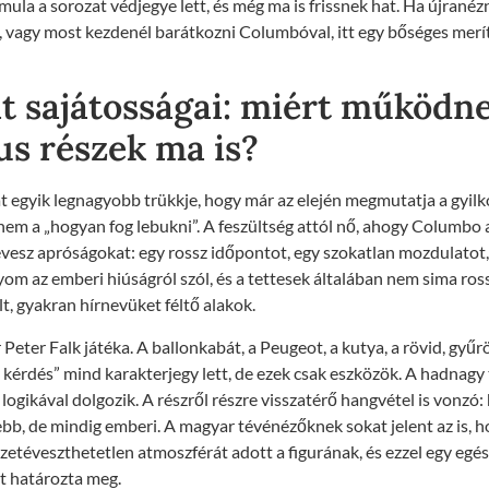
rmula a sorozat védjegye lett, és még ma is frissnek hat. Ha újrané
, vagy most kezdenél barátkozni Columbóval, itt egy bőséges merí
t sajátosságai: miért működn
us részek ma is?
 egyik legnagyobb trükkje, hogy már az elején megmutatja a gyilk
anem a „hogyan fog lebukni”. A feszültség attól nő, ahogy Columbo
vesz apróságokat: egy rossz időpontot, egy szokatlan mozdulatot,
om az emberi hiúságról szól, és a tettesek általában nem sima ros
lt, gyakran hírnevüket féltő alakok.
 Peter Falk játéka. A ballonkabát, a Peugeot, a kutya, a rövid, gyűrö
kérdés” mind karakterjegy lett, de ezek csak eszközök. A hadnagy 
ogikával dolgozik. A részről részre visszatérő hangvétel is vonzó: 
ebb, de mindig emberi. A magyar tévénézőknek sokat jelent az is, h
etéveszthetetlen atmoszférát adott a figurának, és ezzel egy egé
t határozta meg.