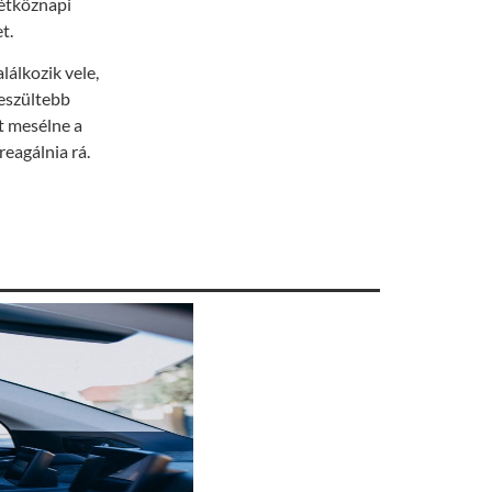
hétköznapi
t.
lálkozik vele,
feszültebb
t mesélne a
reagálnia rá.