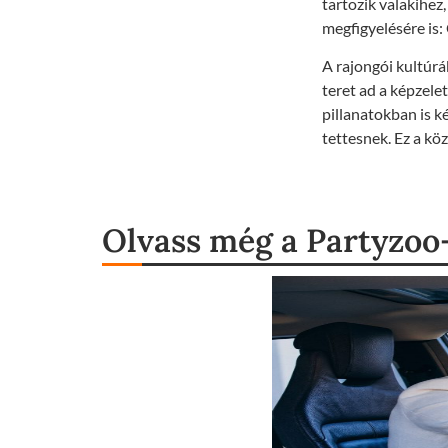
tartozik valakihez
megfigyelésére is:
A rajongói kultúrá
teret ad a képzele
pillanatokban is k
tettesnek. Ez a kö
Olvass még a Partyzoo