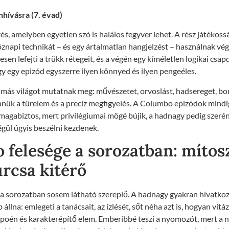
nhívásra (7. évad)
és, amelyben egyetlen szó is halálos fegyver lehet. A rész játékossá
napi technikát – és egy ártalmatlan hangjelzést – használnak vég
n lefejti a trükk rétegeit, és a végén egy kíméletlen logikai csapd
ogy egy epizód egyszerre ilyen könnyed és ilyen pengeéles.
más világot mutatnak meg: művészetet, orvoslást, hadsereget, bor
nük a türelem és a precíz megfigyelés. A Columbo epizódok mindig 
 magabiztos, mert privilégiumai mögé bújik, a hadnagy pedig szerén
égül úgyis beszélni kezdenek.
 felesége a sorozatban: mítos
urcsa kitérő
a sorozatban sosem látható szereplő. A hadnagy gyakran hivatkozi
 állna: emlegeti a tanácsait, az ízlését, sőt néha azt is, hogyan vi
 poén és karakterépítő elem. Emberibbé teszi a nyomozót, mert a n