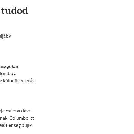
 tudod
jják a
iúságok, a
Columbo a
lé különösen erős,
rje csúcsán lévő
znak. Columbo itt
lelőtlenség bújik