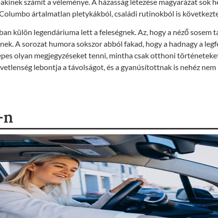
, akinek számít a véleménye. A házasság létezése magyarázat sok 
 Columbo ártalmatlan pletykákból, családi rutinokból is következte
ban külön legendáriuma lett a feleségnek. Az, hogy a néző sosem ta
tnek. A sorozat humora sokszor abból fakad, hogy a hadnagy a leg
épes olyan megjegyzéseket tenni, mintha csak otthoni történeteke
zvetlenség lebontja a távolságot, és a gyanúsítottnak is nehéz nem 
-n