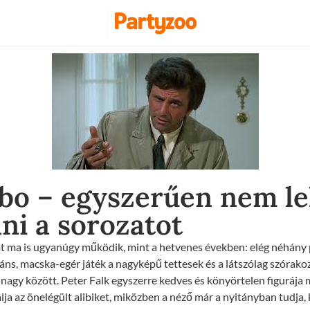
bo – egyszerűen nem le
i a sorozatot
 ma is ugyanúgy működik, mint a hetvenes években: elég néhány p
áns, macska-egér játék a nagyképű tettesek és a látszólag szórakoz
nagy között. Peter Falk egyszerre kedves és könyörtelen figurája
ja az önelégült alibiket, miközben a néző már a nyitányban tudja, ki