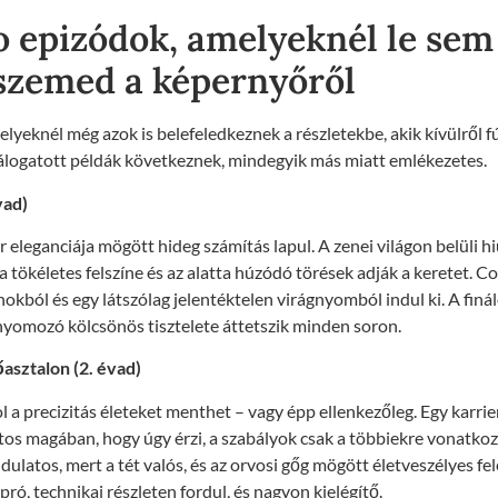
 epizódok, amelyeknél le sem
 szemed a képernyőről
lyeknél még azok is belefeledkeznek a részletekbe, akik kívülről fú
válogatott példák következnek, mindegyik más miatt emlékezetes.
vad)
 eleganciája mögött hideg számítás lapul. A zenei világon belüli h
a tökéletes felszíne és az alatta húzódó törések adják a keretet. 
nokból és egy látszólag jelentéktelen virágnyomból indul ki. A finá
 nyomozó kölcsönös tisztelete áttetszik minden soron.
asztalon (2. évad)
l a precizitás életeket menthet – vagy épp ellenkezőleg. Egy karrie
tos magában, hogy úgy érzi, a szabályok csak a többiekre vonatko
dulatos, mert a tét valós, és az orvosi gőg mögött életveszélyes fe
ró, technikai részleten fordul, és nagyon kielégítő.