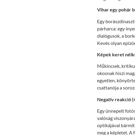
Vihar egy pohár b
Egy borászdinasztiá
párharca: egy ínye
dialógusok, a borké
Kevés olyan epizód
Képek keret nélkü
Műkincsek, kritikus
okosnak hiszi mag
egyetlen, könyörtel
csattanója a soroz
Negatív reakció (
Egy ünnepelt fotós
valóság viszonyára:
optikájával bármi
meg a képletet. A 