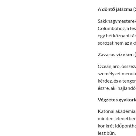
A döntő játszma (
Sakknagymesterek vi
Columbóhoz, a fes
egy hétköznapi tá
sorozat nem az ak
Zavaros vizeken (
Óceánjáró, összezá
személyzet menetr
kérdez, és a tenger
észre, aki hajland
Végzetes gyakorla
Katonai akadémia, 
minden jelenetben
konkrét időpontho
lesz bűn.