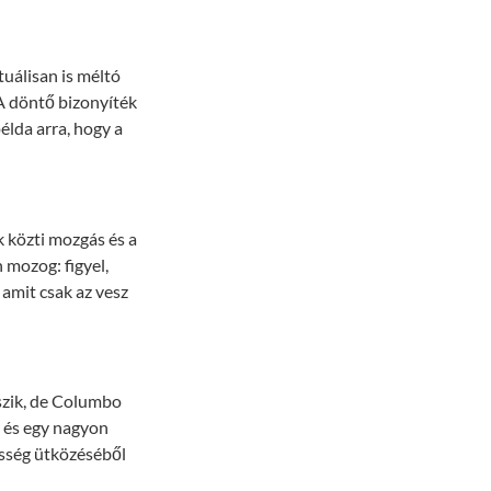
tuálisan is méltó
A döntő bizonyíték
lda arra, hogy a
k közti mozgás és a
mozog: figyel,
, amit csak az vesz
tszik, de Columbo
 és egy nagyon
ősség ütközéséből