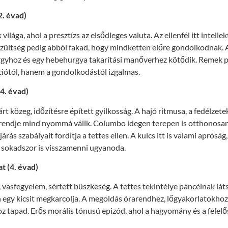
2. évad)
lága, ahol a presztízs az elsődleges valuta. Az ellenfél itt intellek
zültség pedig abból fakad, hogy mindketten előre gondolkodnak. 
rgyhoz és egy hebehurgya takarítási manőverhez kötődik. Remek pé
ciótól, hanem a gondolkodástól izgalmas.
4. évad)
rt közeg, időzítésre épített gyilkosság. A hajó ritmusa, a fedélzete
endje mind nyommá válik. Columbo idegen terepen is otthonosan 
járás szabályait fordítja a tettes ellen. A kulcs itt is valami apróság
ó sokadszor is visszamenni ugyanoda.
t (4. évad)
vasfegyelem, sértett büszkeség. A tettes tekintélye páncélnak lá
 egy kicsit megkarcolja. A megoldás órarendhez, lőgyakorlatokhoz
z tapad. Erős morális tónusú epizód, ahol a hagyomány és a felel