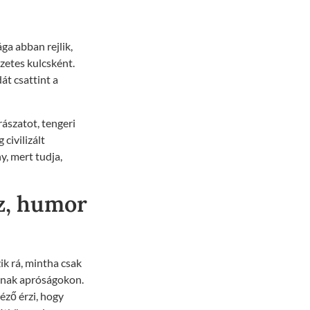
ga abban rejlik,
zetes kulcsként.
át csattint a
ászatot, tengeri
civilizált
y, mert tudja,
z, humor
k rá, mintha csak
táznak apróságokon.
éző érzi, hogy