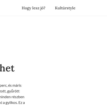
Hogy lesz jó?
Kultúrstyle
het
erc, és máris
ott, gyűrött
 minden részben
 a gyilkos. Ez a