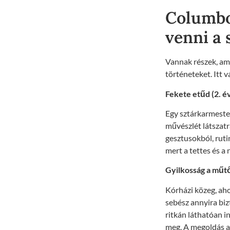
Columbo
venni a
Vannak részek, ame
történeteket. Itt 
Fekete etűd (2. é
Egy sztárkarmester
művészlét látszatr
gesztusokból, ruti
mert a tettes és a
Gyilkosság a műtő
Kórházi közeg, aho
sebész annyira biz
ritkán láthatóan in
meg. A megoldás ap