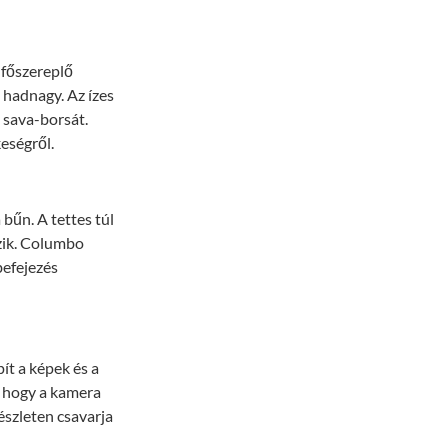
t főszereplő
 hadnagy. Az ízes
a sava-borsát.
eségről.
 bűn. A tettes túl
zik. Columbo
befejezés
ít a képek és a
i, hogy a kamera
észleten csavarja