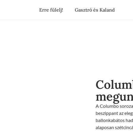
Erre fülelj!
Gasztró és Kaland
Colum
megunn
A Columbo sorozat
beszippant az eleg
ballonkabátos had
alaposan szétcincál