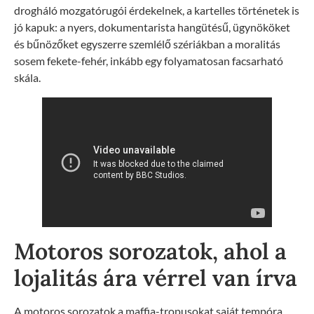
drogháló mozgatórugói érdekelnek, a kartelles történetek is
jó kapuk: a nyers, dokumentarista hangütésű, ügynököket
és bűnözőket egyszerre szemlélő szériákban a moralitás
sosem fekete-fehér, inkább egy folyamatosan facsarható
skála.
Motoros sorozatok, ahol a
lojalitás ára vérrel van írva
A motoros sorozatok a maffia-tropusokat saját tempóra