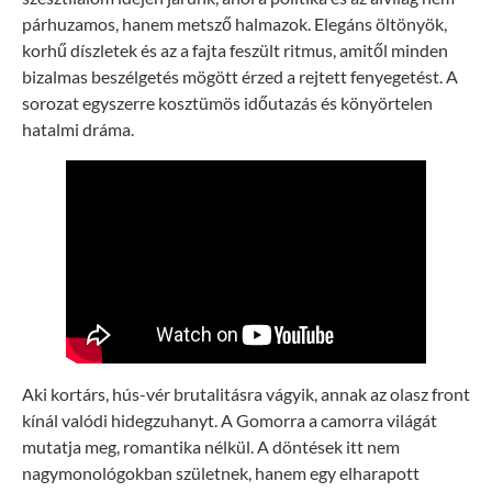
párhuzamos, hanem metsző halmazok. Elegáns öltönyök,
korhű díszletek és az a fajta feszült ritmus, amitől minden
bizalmas beszélgetés mögött érzed a rejtett fenyegetést. A
sorozat egyszerre kosztümös időutazás és könyörtelen
hatalmi dráma.
Aki kortárs, hús-vér brutalitásra vágyik, annak az olasz front
kínál valódi hidegzuhanyt. A Gomorra a camorra világát
mutatja meg, romantika nélkül. A döntések itt nem
nagymonológokban születnek, hanem egy elharapott