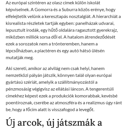
Az európai színtéren az olasz címek külön iskolát
képviselnek. A Gomorra és a Suburra közös erénye, hogy
elfelejtetik velünk a keresztapás nosztalgiát. A hierarchiát a
kisrealista részletek tartják egyben: panelházak udvarai,
lepusztult irodák, egy hűtő oldalára ragasztott gyerekrajz,
miközben milliók sorsa dől el. A hatalom átrendeződését
ezek a sorozatok nem a trónteremben, hanem a
lépcsőházban, a piactéren és egy autó hátsó ülésén
mutatják meg.
Aki szereti, amikor az alvilág nem csak helyi, hanem
nemzetközi pályán játszik, könnyen talál olyan európai
gyártású szériát, amelyik a szállítmányozástól a
pénzmosásig végigvisz az ellátási láncon. A tengerentúli
címekhez képest ezek a produkciók komorabbak, kevésbé
poentíroznak, cserébe az atmoszféra és a realizmus úgy ránt
be, hogy a főcím alatt is visszafogod a levegőt.
Új arcok, új játszmák a