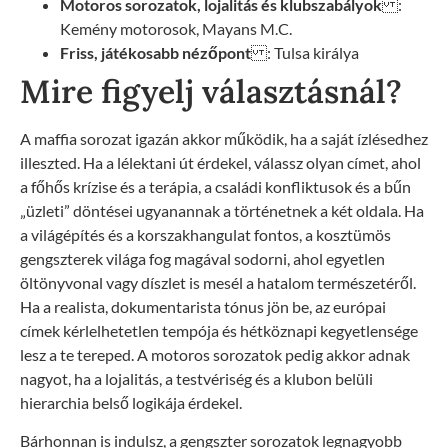
Motoros sorozatok, lojalitás és klubszabályok
:
Kemény motorosok, Mayans M.C.
Friss, játékosabb nézőpont
: Tulsa királya
Mire figyelj választásnál?
A maffia sorozat igazán akkor működik, ha a saját ízlésedhez
illeszted. Ha a lélektani út érdekel, válassz olyan címet, ahol
a főhős krízise és a terápia, a családi konfliktusok és a bűn
„üzleti” döntései ugyanannak a történetnek a két oldala. Ha
a világépítés és a korszakhangulat fontos, a kosztümös
gengszterek világa fog magával sodorni, ahol egyetlen
öltönyvonal vagy díszlet is mesél a hatalom természetéről.
Ha a realista, dokumentarista tónus jön be, az európai
címek kérlelhetetlen tempója és hétköznapi kegyetlensége
lesz a te tereped. A motoros sorozatok pedig akkor adnak
nagyot, ha a lojalitás, a testvériség és a klubon belüli
hierarchia belső logikája érdekel.
Bárhonnan is indulsz, a gengszter sorozatok legnagyobb