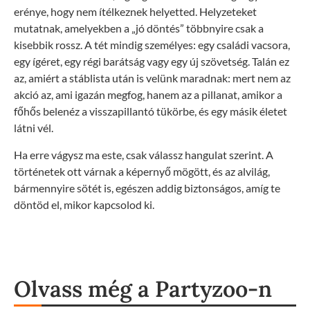
erénye, hogy nem ítélkeznek helyetted. Helyzeteket
mutatnak, amelyekben a „jó döntés” többnyire csak a
kisebbik rossz. A tét mindig személyes: egy családi vacsora,
egy ígéret, egy régi barátság vagy egy új szövetség. Talán ez
az, amiért a stáblista után is velünk maradnak: mert nem az
akció az, ami igazán megfog, hanem az a pillanat, amikor a
főhős belenéz a visszapillantó tükörbe, és egy másik életet
látni vél.
Ha erre vágysz ma este, csak válassz hangulat szerint. A
történetek ott várnak a képernyő mögött, és az alvilág,
bármennyire sötét is, egészen addig biztonságos, amíg te
döntöd el, mikor kapcsolod ki.
Olvass még a Partyzoo-n