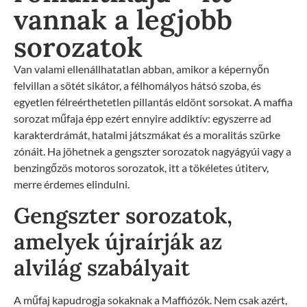
vannak a legjobb
sorozatok
Van valami ellenállhatatlan abban, amikor a képernyőn
felvillan a sötét sikátor, a félhomályos hátsó szoba, és
egyetlen félreérthetetlen pillantás eldönt sorsokat. A maffia
sorozat műfaja épp ezért ennyire addiktív: egyszerre ad
karakterdrámát, hatalmi játszmákat és a moralitás szürke
zónáit. Ha jöhetnek a gengszter sorozatok nagyágyúi vagy a
benzingőzös motoros sorozatok, itt a tökéletes útiterv,
merre érdemes elindulni.
Gengszter sorozatok,
amelyek újraírják az
alvilág szabályait
A műfaj kapudrogja sokaknak a Maffiózók. Nem csak azért,