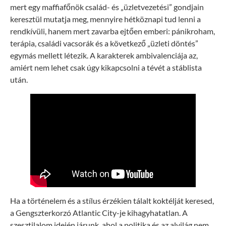
mert egy maffiafőnök család- és „üzletvezetési” gondjain
keresztül mutatja meg, mennyire hétköznapi tud lenni a
rendkívüli, hanem mert zavarba ejtően emberi: pánikroham,
terápia, családi vacsorák és a következő „üzleti döntés”
egymás mellett létezik. A karakterek ambivalenciája az,
amiért nem lehet csak úgy kikapcsolni a tévét a stáblista
után.
Ha a történelem és a stílus érzékien tálalt koktélját keresed,
a Gengszterkorzó Atlantic City-je kihagyhatatlan. A
szesztilalom idején járunk, ahol a politika és az alvilág nem