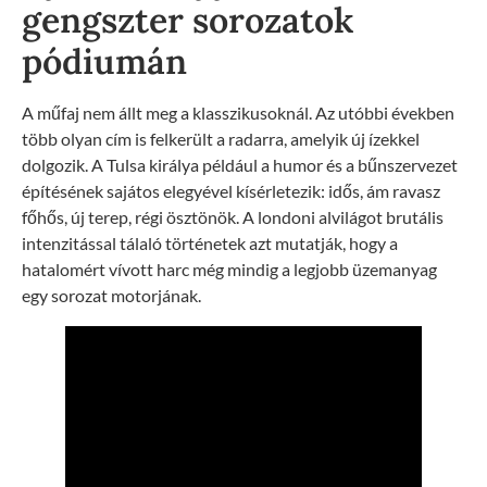
gengszter sorozatok
pódiumán
A műfaj nem állt meg a klasszikusoknál. Az utóbbi években
több olyan cím is felkerült a radarra, amelyik új ízekkel
dolgozik. A Tulsa királya például a humor és a bűnszervezet
építésének sajátos elegyével kísérletezik: idős, ám ravasz
főhős, új terep, régi ösztönök. A londoni alvilágot brutális
intenzitással tálaló történetek azt mutatják, hogy a
hatalomért vívott harc még mindig a legjobb üzemanyag
egy sorozat motorjának.