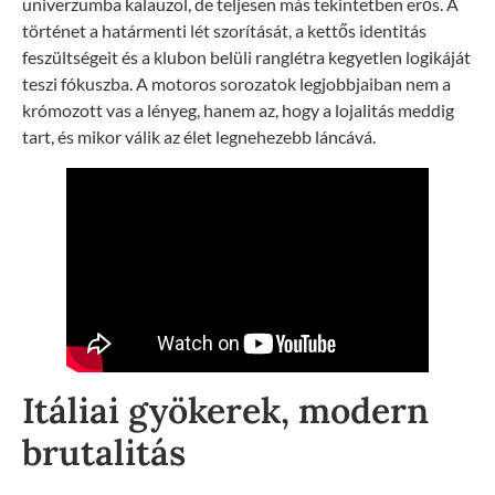
univerzumba kalauzol, de teljesen más tekintetben erős. A
történet a határmenti lét szorítását, a kettős identitás
feszültségeit és a klubon belüli ranglétra kegyetlen logikáját
teszi fókuszba. A motoros sorozatok legjobbjaiban nem a
krómozott vas a lényeg, hanem az, hogy a lojalitás meddig
tart, és mikor válik az élet legnehezebb láncává.
Itáliai gyökerek, modern
brutalitás