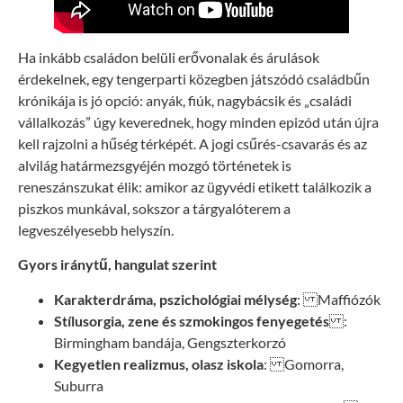
Ha inkább családon belüli erővonalak és árulások
érdekelnek, egy tengerparti közegben játszódó családbűn
krónikája is jó opció: anyák, fiúk, nagybácsik és „családi
vállalkozás” úgy keverednek, hogy minden epizód után újra
kell rajzolni a hűség térképét. A jogi csűrés-csavarás és az
alvilág határmezsgyéjén mozgó történetek is
reneszánszukat élik: amikor az ügyvédi etikett találkozik a
piszkos munkával, sokszor a tárgyalóterem a
legveszélyesebb helyszín.
Gyors iránytű, hangulat szerint
Karakterdráma, pszichológiai mélység
: Maffiózók
Stílusorgia, zene és szmokingos fenyegetés
:
Birmingham bandája, Gengszterkorzó
Kegyetlen realizmus, olasz iskola
: Gomorra,
Suburra