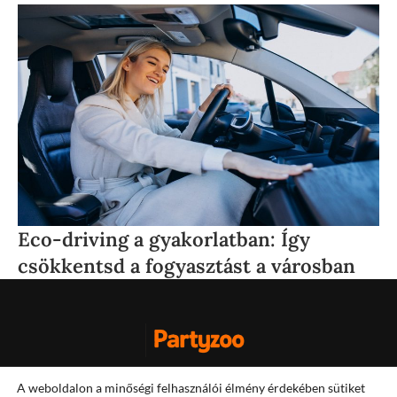
Eco-driving a gyakorlatban: Így
F
csökkentsd a fogyasztást a városban
i
Impresszum
A weboldalon a minőségi felhasználói élmény érdekében sütiket