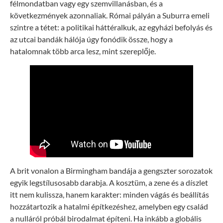
félmondatban vagy egy szemvillanásban, és a
következmények azonnaliak. Római pályán a Suburra emeli
szintre a tétet: a politikai háttéralkuk, az egyházi befolyás és
az utcai bandák hálója úgy fonódik össze, hogy a
hatalomnak több arca lesz, mint szereplője.
A brit vonalon a Birmingham bandája a gengszter sorozatok
egyik legstílusosabb darabja. A kosztüm, a zene és a díszlet
itt nem kulissza, hanem karakter: minden vágás és beállítás
hozzátartozik a hatalmi építkezéshez, amelyben egy család
a nulláról próbál birodalmat építeni. Ha inkább a globális