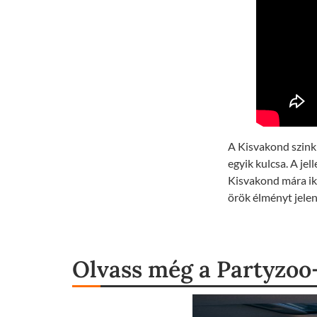
A Kisvakond szink
egyik kulcsa. A je
Kisvakond mára ik
örök élményt jelen
Olvass még a Partyzoo