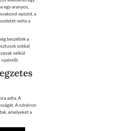
se egy aranyos,
Kisvakond-epizód, a
 kezdetét vette a
még beszéltek a
gesztusok sokkal
szavak nélkül
nyelvtől.
legzetes
ora adta. A
sságát. A szinkron
tak, amelyeket a