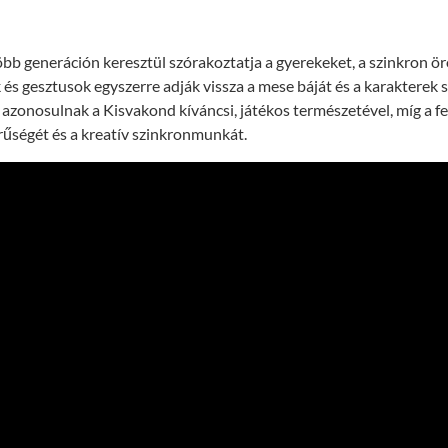
bb generáción keresztül szórakoztatja a gyerekeket, a szinkron ör
 és gesztusok egyszerre adják vissza a mese báját és a karakterek 
zonosulnak a Kisvakond kíváncsi, játékos természetével, míg a fel
rűségét és a kreatív szinkronmunkát.