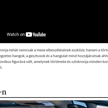
ronja tehát nemcsak a mese elbeszélésének eszköze, hanem a tör
llegzetes hangok, a gesztusok és a hangulat mind hozzájárulnak ahh
onikus figurává vált, amelynek története és szinkronja minden ko
t.
-n