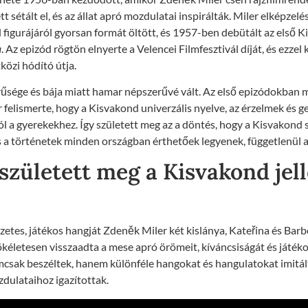
 sétált el, és az állat apró mozdulatai inspirálták. Miler elképzelé
 figurájáról gyorsan formát öltött, és 1957-ben debütált az első 
a
. Az epizód rögtön elnyerte a Velencei Filmfesztivál díját, és ezzel
özi hódító útja.
rűsége és bája miatt hamar népszerűvé vált. Az első epizódokban 
r felismerte, hogy a Kisvakond univerzális nyelve, az érzelmek és 
l a gyerekekhez. Így született meg az a döntés, hogy a Kisvakond 
a történetek minden országban érthetőek legyenek, függetlenül a 
zületett meg a Kisvakond jel
zetes, játékos hangját Zdeněk Miler két kislánya, Kateřina és Barb
kéletesen visszaadta a mese apró örömeit, kíváncsiságát és játéko
mcsak beszéltek, hanem különféle hangokat és hangulatokat imitál
zdulataihoz igazítottak.