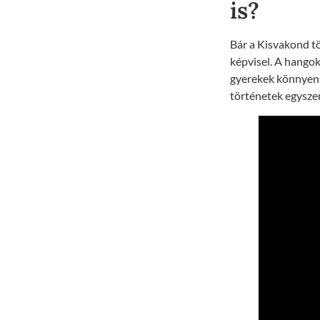
is?
Bár a Kisvakond tö
képvisel. A hangok
gyerekek könnyen a
történetek egysze