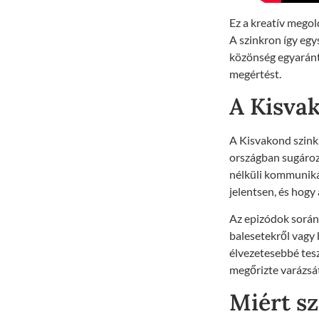
Ez a kreatív mego
A szinkron így egy
közönség egyaránt
megértést.
A Kisvak
A Kisvakond szink
országban sugározt
nélküli kommuniká
jelentsen, és hogy
Az epizódok során 
balesetekről vagy 
élvezetesebbé tesz
megőrizte varázsát
Miért sz