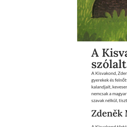
A Kisv
szólal
A Kisvakond, Zdeně
gyerekek és felnőt
kalandjait, kevese
nemcsak a magyar 
szavak nélkül, tis
Zdeněk M
A Kisvakond törté