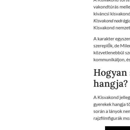
vakondtúrás mellett
kíváncsi kisvakond
Kisvakond nadrágj
Kisvakond nemzetk
A karakter egysze
szereplők, de Mile
közvetlenebbül szó
kommunikáljon, és 
Hogyan s
hangja?
A Kisvakond jelleg
gyerekek hangja tö
során a lányok ne
rajzfilmfigurák mo