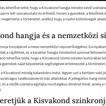
ldás lehetővé tette, hogy a Kisvakond hangja minden néző számára
szerre lett szórakoztató és érthető, hiszen a gyerekek, a felnőttek
 megértette a történetet, anélkül hogy a nyelvi különbségek akad
ond hangja és a nemzetközi s
ronja hozzájárult a mese nemzetközi népszerűségéhez. Európában
ák a rajzfilmet, és a karakter hangja mindenhol azonnal felismerh
ció lehetővé tette, hogy a Kisvakond szinte minden kultúrában k
 a gyerekek saját képzeletük segítségével értelmezzék a történetet.
a Kisvakond mindig kalandokra indul, legyen szó a kertben való já
barátságos találkozásokról más állatokkal. A jellegzetes hang min
, és a nézők számára egyfajta nosztalgikus élményt kínál, amely a 
.
eretjük a Kisvakond szinkron