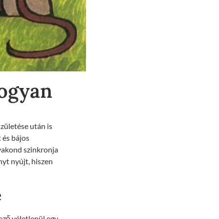
hogyan
zületése után is
 és bájos
svakond szinkronja
yt nyújt, hiszen
e
ző véletlenül egy