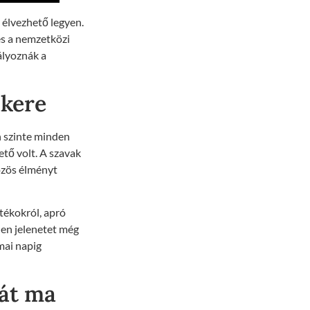
 élvezhető legyen.
 és a nemzetközi
ályoznák a
ikere
 szinte minden
ető volt. A szavak
özös élményt
tékokról, apró
den jelenetet még
mai napig
ját ma