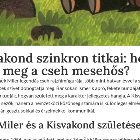
akond szinkron titkai: 
t meg a cseh mesehős?
k Miler legendás cseh rajzfilmfigurája, több mint hatvan évvel a s
tek szívét dobogtatja meg. Bár sokan ismerik apró, fekete bundáját
n tudják, hogyan született meg a karakter jellegzetes hangja. A Ki
nézők, hanem a nemzetközi közönség számára is különleges élmén
ztán gesztusokkal és érzelmekkel kommunikál.
iler és a Kisvakond születés
nete 1956-ban kezdődött, amikor Zdeněk Miler cseh rajzfilmrende