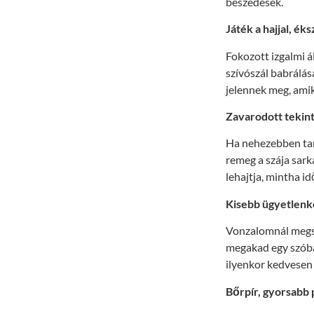
beszédesek.
Játék a hajjal, ék
Fokozott izgalmi á
szívószál babrálá
jelennek meg, ami
Zavarodott tekint
Ha nehezebben tar
remeg a szája sarká
lehajtja, mintha id
Kisebb ügyetlen
Vonzalomnál megszo
megakad egy szóban
ilyenkor kedvesen r
Bőrpír, gyorsabb 