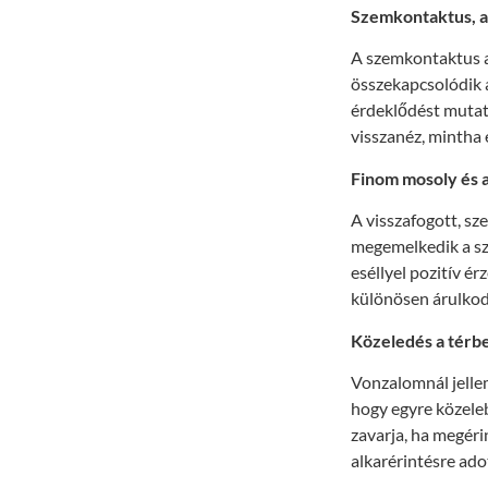
Szemkontaktus, a
A szemkontaktus a
összekapcsolódik a 
érdeklődést mutat.
visszanéz, mintha e
Finom mosoly és 
A visszafogott, sz
megemelkedik a sze
eséllyel pozitív é
különösen árulkod
Közeledés a térb
Vonzalomnál jelle
hogy egyre közeleb
zavarja, ha megéri
alkarérintésre ado