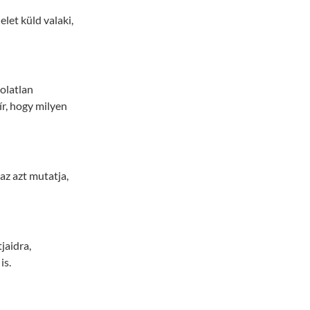
let küld valaki,
kolatlan
ír, hogy milyen
az azt mutatja,
jaidra,
is.