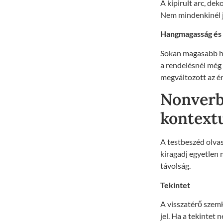
A kipirult arc, dek
Nem mindenkinél je
Hangmagasság és
Sokan magasabb ha
a rendelésnél még 
megváltozott az ér
Nonverbá
kontext
A testbeszéd olva
kiragadj egyetlen 
távolság.
Tekintet
A visszatérő szemk
jel. Ha a tekintet 