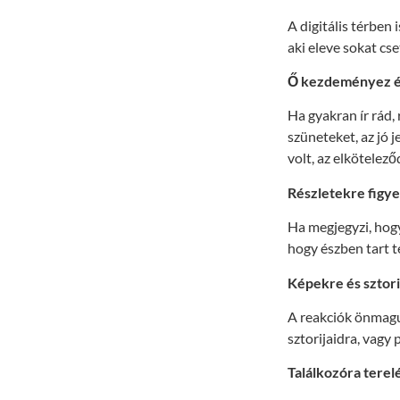
A digitális térben
aki eleve sokat cse
Ő kezdeményez és
Ha gyakran ír rád,
szüneteket, az jó 
volt, az elkötelez
Részletekre figyel
Ha megjegyzi, hogy
hogy észben tart t
Képekre és sztori
A reakciók önmagu
sztorijaidra, vagy 
Találkozóra terel