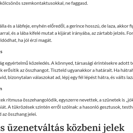
, kölcsönös szemkontaktusokkal, ne faggasd.
álla és a lábfeje, enyhén előredől, a gerince hosszú, de laza, akkor fi
karral, és a lába kifelé mutat a kijárat irányába, az zártabb jelzés. F
oldódhat, ha jól érzi magát.
és
ág egyértelmű közeledés. A könnyed, társasági érintésekre adott 
 erősítik az összhangot. Tiszteld ugyanakkor a határait. Ha hátra
id, bizonytalan válaszokat ad, lépj egy fél lépést hátra, és válts la
n
ek ritmusa összehangolódik, egyszerre nevettek, a szünetek is „jó
miát. A tükrözések szintén erről szólnak: a hasonló gesztusok, testh
az összhang jelei.
s üzenetváltás közbeni jelek