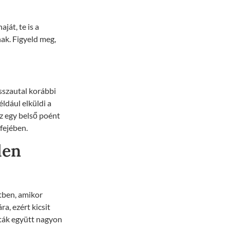
ját, te is a
ak. Figyeld meg,
sszautal korábbi
éldául elküldi a
sz egy belső poént
 fejében.
len
tben, amikor
ra, ezért kicsit
nták együtt nagyon