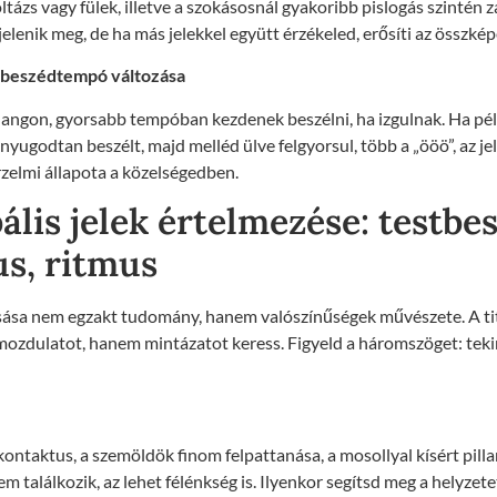
oltázs vagy fülek, illetve a szokásosnál gyakoribb pislogás szintén za
lenik meg, de ha más jelekkel együtt érzékeled, erősíti az összkép
 beszédtempó változása
ngon, gyorsabb tempóban kezdenek beszélni, ha izgulnak. Ha pé
nyugodtan beszélt, majd melléd ülve felgyorsul, több a „ööö”, az jel
zelmi állapota a közelségedben.
lis jelek értelmezése: testbe
us, ritmus
sása nem egzakt tudomány, hanem valószínűségek művészete. A ti
mozdulatot, hanem mintázatot keress. Figyeld a háromszöget: tekin
ontaktus, a szemöldök finom felpattanása, a mosollyal kísért pilla
nem találkozik, az lehet félénkség is. Ilyenkor segítsd meg a helyze