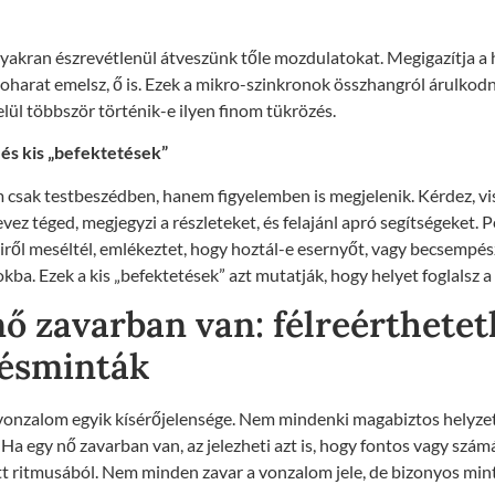
 gyakran észrevétlenül átveszünk tőle mozdulatokat. Megigazítja a ha
oharat emelsz, ő is. Ezek a mikro-szinkronok összhangról árulkodn
lül többször történik-e ilyen finom tükrözés.
és kis „befektetések”
 csak testbeszédben, hanem figyelemben is megjelenik. Kérdez, vi
vez téged, megjegyzi a részleteket, és felajánl apró segítségeket. P
miről meséltél, emlékeztet, hogy hoztál-e esernyőt, vagy becsempé
kba. Ezek a kis „befektetések” azt mutatják, hogy helyet foglalsz a
ő zavarban van: félreérthetet
désminták
 vonzalom egyik kísérőjelensége. Nem mindenki magabiztos helyze
. Ha egy nő zavarban van, az jelezheti azt is, hogy fontos vagy számá
tt ritmusából. Nem minden zavar a vonzalom jele, de bizonyos mi