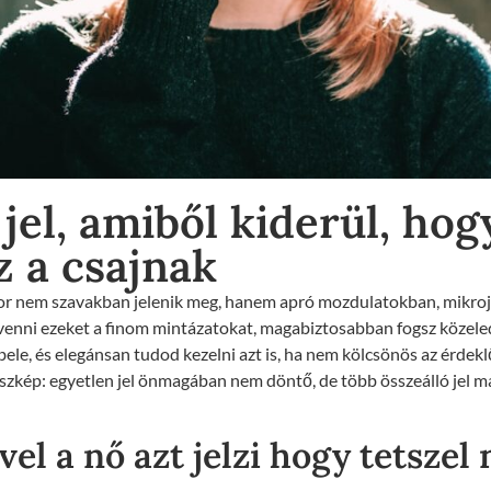
 jel, amiből kiderül, hog
z a csajnak
r nem szavakban jelenik meg, hanem apró mozdulatokban, mikro
enni ezeket a finom mintázatokat, magabiztosabban fogsz közele
 bele, és elegánsan tudod kezelni azt is, ha nem kölcsönös az érdekl
sszkép: egyetlen jel önmagában nem döntő, de több összeálló jel 
vel a nő azt jelzi hogy tetszel 