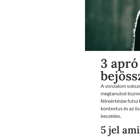
3 apró
bejöss
A vonzalom sokszo
megtanulod észrev
félreértésbe futsz
kontextus és az ö
beszédes.
5 jel ami