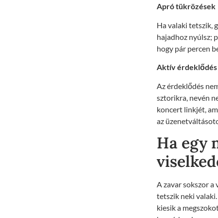
Apró tükrözések
Ha valaki tetszik,
hajadhoz nyúlsz; p
hogy pár percen be
Aktív érdeklődés 
Az érdeklődés nem
sztorikra, nevén ne
koncert linkjét, a
az üzenetváltásoto
Ha egy n
viselke
A zavar sokszor a
tetszik neki valaki
kiesik a megszoko