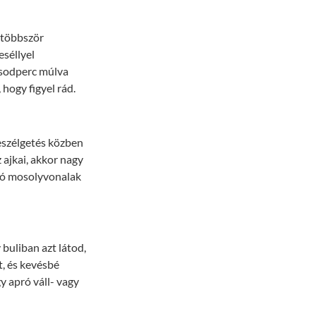
 többször
eséllyel
ásodperc múlva
 hogy figyel rád.
beszélgetés közben
 ajkai, akkor nagy
pró mosolyvonalak
buliban azt látod,
t, és kevésbé
y apró váll- vagy