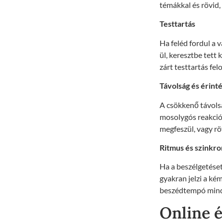
témákkal és rövid
Testtartás
Ha feléd fordul a v
ül, keresztbe tett 
zárt testtartás fel
Távolság és érint
A csökkenő távols
mosolygós reakciók
megfeszül, vagy röv
Ritmus és szinkro
Ha a beszélgetéset
gyakran jelzi a ké
beszédtempó mind 
Online é