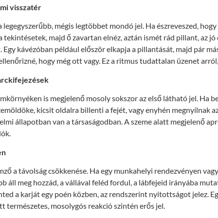
mi visszatér
 legegyszerűbb, mégis legtöbbet mondó jel. Ha észreveszed, hogy
tekintésetek, majd ő zavartan elnéz, aztán ismét rád pillant, az jó 
 Egy kávézóban például először elkapja a pillantását, majd pár m
llenőrizné, hogy még ott vagy. Ez a ritmus tudattalan üzenet arról,
arckifejezések
emkörnyéken is megjelenő mosoly sokszor az első látható jel. Ha 
möldöke, kicsit oldalra billenti a fejét, vagy enyhén megnyílnak az
rzelmi állapotban van a társaságodban. A szeme alatt megjelenő a
ók.
en
mző a távolság csökkenése. Ha egy munkahelyi rendezvényen vagy 
b áll meg hozzád, a vállával feléd fordul, a lábfejeid irányába muta
nted a karját egy poén közben, az rendszerint nyitottságot jelez. Eg
tt természetes, mosolygós reakció szintén erős jel.