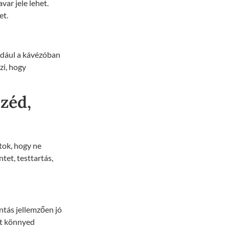
var jele lehet.
et.
ldául a kávézóban
zi, hogy
széd,
tok, hogy ne
tet, testtartás,
ntás jellemzően jó
tet könnyed