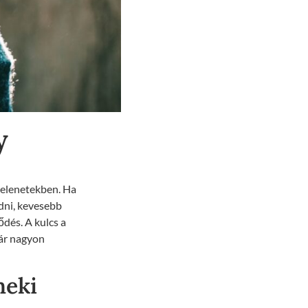
y
jelenetekben. Ha
dni, kevesebb
ődés. A kulcs a
már nagyon
neki