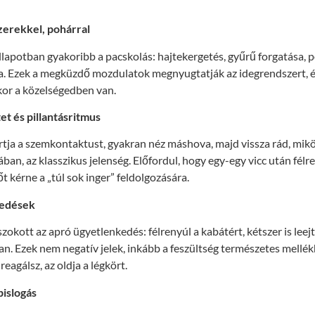
szerekkel, pohárral
llapotban gyakoribb a pacskolás: hajtekergetés, gyűrű forgatása, 
sa. Ezek a megküzdő mozdulatok megnyugtatják az idegrendszert, é
kor a közelségedben van.
et és pillantásritmus
tja a szemkontaktust, gyakran néz máshova, majd vissza rád, mi
ban, az klasszikus jelenség. Előfordul, hogy egy-egy vicc után félren
őt kérne a „túl sok inger” feldolgozására.
kedések
kott az apró ügyetlenkedés: félrenyúl a kabátért, kétszer is leejti
. Ezek nem negatív jelek, inkább a feszültség természetes mellék
eagálsz, az oldja a légkört.
pislogás