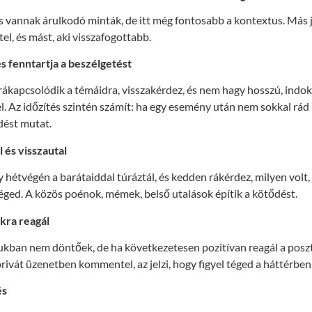
 is vannak árulkodó minták, de itt még fontosabb a kontextus. Más je
tel, és mást, aki visszafogottabb.
 fenntartja a beszélgetést
 rákapcsolódik a témáidra, visszakérdez, és nem hagy hosszú, indo
jel. Az időzítés szintén számít: ha egy esemény után nem sokkal rád 
ődést mutat.
 és visszautal
 hétvégén a barátaiddal túráztál, és kedden rákérdez, milyen volt, 
éged. A közös poénok, mémek, belső utalások építik a kötődést.
kra reagál
kban nem döntőek, de ha következetesen pozitívan reagál a poszt
privát üzenetben kommentel, az jelzi, hogy figyel téged a háttérben 
és