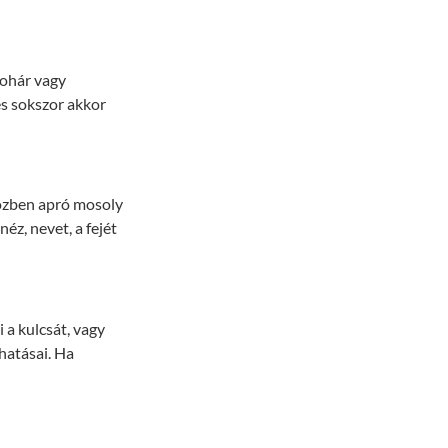
pohár vagy
s sokszor akkor
közben apró mosoly
éz, nevet, a fejét
 a kulcsát, vagy
hatásai. Ha