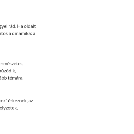
gyel rád. Ha oldalt
ontos a dinamika: a
természetes,
húzódik,
zább témára.
kor” érkeznek, az
elyzetek,